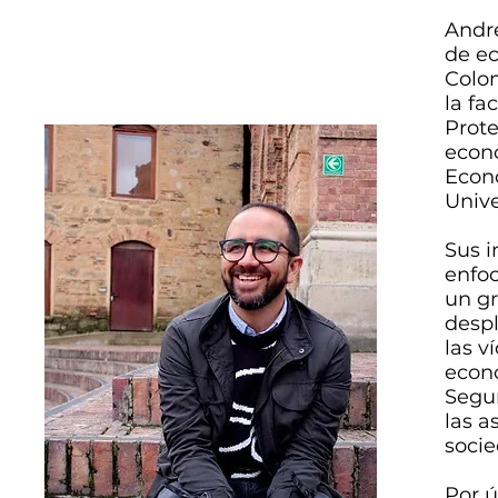
Andr
de ec
Colo
la fa
Prote
econo
Econo
Unive
Sus 
enfoc
un gr
desp
las v
econ
Segun
las a
soci
Por ú