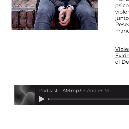
psico
viole
junto
Resea
Franc
Viole
Evide
of De
Podcast 1-AM.mp3
Andres M